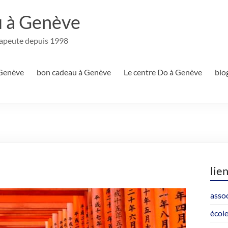
u à Genève
rapeute depuis 1998
 Genève
bon cadeau à Genève
Le centre Do à Genève
blo
lie
assoc
école