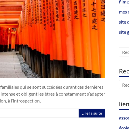
film 
mes 
site 
site 
Rec
familiales qui se sont succédées durant ces dernières
 intense et obligent les êtres à constamment s’adapter
on, à l’introspection,
lie
Lire la suite
assoc
école